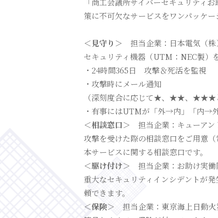
「商工会議所サイバーセキュリティお
策に不可欠なサービスをワンパッケー
＜見守り＞
担当企業：日本電気（株）
セキュリティ機器（UTM：NEC製）
・24時間365日 攻撃＆死活を監視
・攻撃時にメール通知
（深刻度合に応じて★、★★、★★★
・有事にはUTMが「外→内」「内→
＜相談窓口＞
担当企業：キューアン
攻撃を受けた際の相談窓口をご用意（
本サービスに関する相談窓口です。
＜駆け付け＞
担当企業：お助け実働隊
重大なセキュリティインシデントが発
頼できます。
＜保険＞
担当企業：東京海上日動火