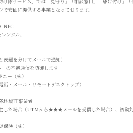
助け隊サービス」では
「
見守り
」「
相談窓口
」「
駆け付け
」「
ジで安価に提供する事業となっております。
NEC
をレンタル。
と表題を分けてメールで通知）
外」の不審通信を防御します
ドエー（株）
電話・メール・リモートデスクトップ）
地域IT事業者
生した場合（UTMから★★★メールを受信した場合）、初動対
災保険（株）