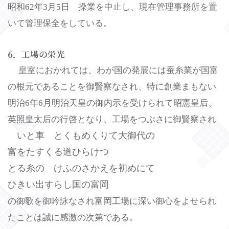
昭和62年3月5日 操業を中止し、現在管理事務所を置
いて管理保全をしている。
6．工場の栄光
皇室におかれては、わが国の発展には蚕糸業が国富
の根元であることを御賢察なされ、特に創業まもない
明治6年6月明治天皇の御内示を受けられて昭憲皇后、
英照皇太后の行啓となり、工場をつぶさに御賢察され
いと車 とくもめくりて大御代の
富をたすくる道ひらけつゝ
とる糸の けふのさかえを初めにて
ひきい出すらし国の富岡
の御歌を御吟詠なされ富岡工場に深い御心をよせられ
たことは誠に感激の次第である。