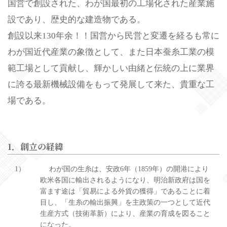
国営で創設された、わが国最初の工場化された産業施
設であり、歴史的な建造物である。
創設以来130年余！！国営から民営と変遷を経るも常に
わが国近代産業の象徴として、また日本蚕糸工業の模
範工場として貢献し、輝かしい由緒と伝統の上に業界
に誇る最新機械設備をもって発展して来た、貴重な工
場である。
1．創立の経緯
1）
わが国の生糸は、安政6年（1859年）の開港により
欧米各国に輸出されるようになり、明治新政府は国を
富ます途は「貿易による外貨の獲得」であることに着
目し、「生糸の輸出振興」を主政策の一つとして近代
生産方式（技術革新）により、産業の育成を図ること
になった。