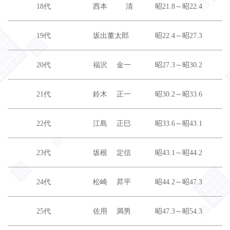
18代
西本 清
昭21.8～昭22.4
19代
坂出董太郎
昭22.4～昭27.3
20代
福沢 金一
昭27.3～昭30.2
21代
鈴木 正一
昭30.2～昭33.6
22代
江島 正巳
昭33.6～昭43.1
23代
坂根 定信
昭43.1～昭44.2
24代
松崎 昇平
昭44.2～昭47.3
25代
佐用 満男
昭47.3～昭54.3