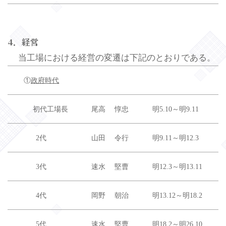
4．経営
当工場における経営の変遷は下記のとおりである。
①
政府時代
初代工場長
尾高 惇忠
明5.10～明9.11
2代
山田 令行
明9.11～明12.3
3代
速水 堅曹
明12.3～明13.11
4代
岡野 朝治
明13.12～明18.2
5代
速水 堅曹
明18.2～明26.10