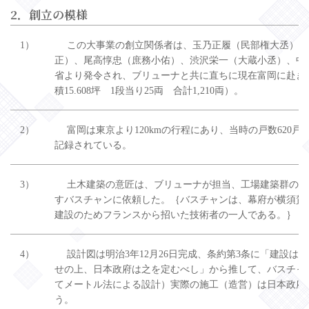
2．創立の模様
1）
この大事業の創立関係者は、玉乃正履（民部権大丞）、
正）、尾高惇忠（庶務小佑）、渋沢栄一（大蔵小丞）、中
省より発令され、ブリューナと共に直ちに現在富岡に赴き
積15.608坪 1段当り25両 合計1,210両）。
2）
富岡は東京より120kmの行程にあり、当時の戸数620戸、人
記録されている。
3）
土木建築の意匠は、ブリューナが担当、工場建築群の設
すバスチャンに依頼した。｛バスチャンは、幕府が横須賀
建設のためフランスから招いた技術者の一人である。｝
4）
設計図は明治3年12月26日完成、条約第3条に「建設は
せの上、日本政府は之を定むべし」から推して、バスチャ
てメートル法による設計）実際の施工（造営）は日本政府
う。