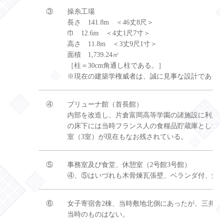
③
操糸工場
長さ 141.8m ＜46丈8尺＞
巾 12.6m ＜4丈1尺7寸＞
高さ 11.8m ＜3丈9尺1寸＞
面積 1,739.24㎡
［柱＝30cm角通し柱である。］
※現在の建築学権威者は、誠に見事な設計である
④
ブリューナ館（首長館）
内部を改造し、片倉富岡高等学園の諸施設に利用
の床下には当時フランス人の食糧品貯蔵庫として
室（3室）が現在もなお残されている。
⑤
事務室及び食堂、休憩室（2号館3号館）
④、⑤はいづれも木骨煉瓦張壁、ベランダ付、煉
⑥
女子寄宿舎2棟、当時敷地北側にあったが、三井
当時のものはない。