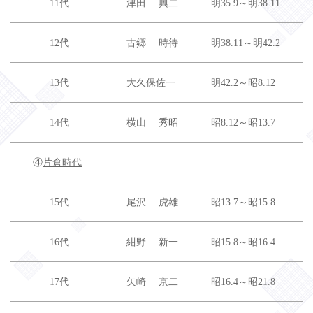
11代
津田 興二
明35.9～明38.11
12代
古郷 時待
明38.11～明42.2
13代
大久保佐一
明42.2～昭8.12
14代
横山 秀昭
昭8.12～昭13.7
④
片倉時代
15代
尾沢 虎雄
昭13.7～昭15.8
16代
紺野 新一
昭15.8～昭16.4
17代
矢崎 京二
昭16.4～昭21.8