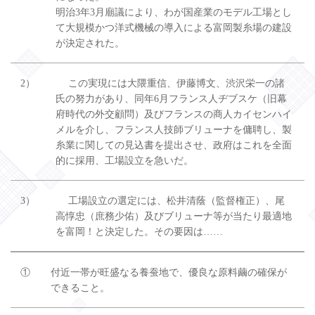
明治3年3月廟議により、わが国産業のモデル工場とし
て大規模かつ洋式機械の導入による富岡製糸場の建設
が決定された。
2）
この実現には大隈重信、伊藤博文、渋沢栄一の諸
氏の努力があり、同年6月フランス人ヂブスケ（旧幕
府時代の外交顧問）及びフランスの商人カイセンハイ
メルを介し、フランス人技師ブリューナを傭聘し、製
糸業に関しての見込書を提出させ、政府はこれを全面
的に採用、工場設立を急いだ。
3）
工場設立の選定には、松井清蔭（監督権正）、尾
高惇忠（庶務少佑）及びブリューナ等が当たり最適地
を富岡！と決定した。その要因は……
①
付近一帯が旺盛なる養蚕地で、優良な原料繭の確保が
できること。