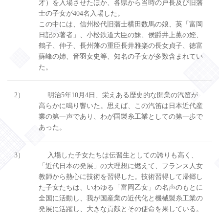
才）を入場させたほか、各県から当時の戸長及び旧藩
士の子女が404名入場した。
この中には、信州松代旧藩士横田数馬の娘、英「富岡
日記の著者」、小松鉄道大臣の妹、侯爵井上薫の姪、
鶴子、仲子、長州藩の重臣長井雅楽の長女貞子、徳富
蘇峰の姉、音羽女史等、知名の子女が多数含まれてい
た。
2）
明治5年10月4日、栄えある歴史的な開業の汽笛が
高らかに鳴り響いた。思えば、この汽笛は日本近代産
業の第一声であり、わが国製糸工業としての第一歩で
あった。
3）
入場した子女たちは伝習生としての誇りも高く、
「近代日本の発展」の大理想に燃えて、フランス人女
教師から熱心に技術を習得した。技術習得して帰郷し
た子女たちは、いわゆる「富岡乙女」の名声のもとに
全国に活動し、我が国産業の近代化と機械製糸工業の
発展に活躍し、大きな貢献とその使命を果している。