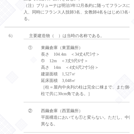
（注）ブリューナは明治3年12月条約に随ってフランスに
入、同時にフランス人技師3名、女教師4名をはじめ13名を
る。
6）
主要建造物（ ）は当時の名称である。
①
東繭倉庫（東置繭所）
長さ 104.4m ＜34丈4尺5寸＞
巾 12m ＜3丈9尺6寸＞
高さ 14m ＜4丈6尺2寸5分＞
建築面積 1,527㎡
延床面積 3,048㎡
［柱＝屋内中央列の柱は完全に棟まで、また側柱
柱で共に30cm角である。］
②
西繭倉庫（西置繭所）
平面構造においても①と変らない。ただし、中門
異なる。