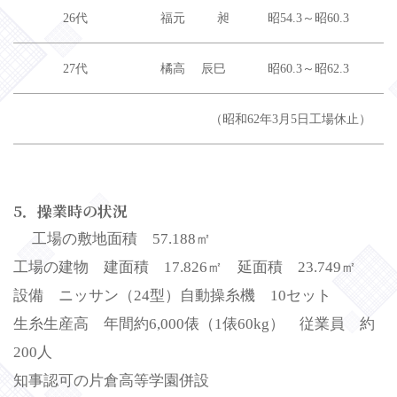
26代
福元 昶
昭54.3～昭60.3
27代
橘高 辰巳
昭60.3～昭62.3
（昭和62年3月5日工場休止）
5．操業時の状況
工場の敷地面積 57.188㎡
工場の建物 建面積 17.826㎡ 延面積 23.749㎡
設備 ニッサン（24型）自動操糸機 10セット
生糸生産高 年間約6,000俵（1俵60kg） 従業員 約
200人
知事認可の片倉高等学園併設