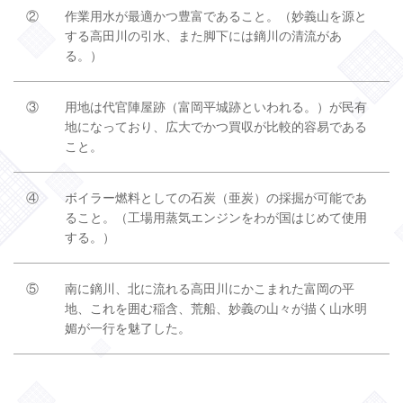
②
作業用水が最適かつ豊富であること。（妙義山を源と
する高田川の引水、また脚下には鏑川の清流があ
る。）
③
用地は代官陣屋跡（富岡平城跡といわれる。）が民有
地になっており、広大でかつ買収が比較的容易である
こと。
④
ボイラー燃料としての石炭（亜炭）の採掘が可能であ
ること。（工場用蒸気エンジンをわが国はじめて使用
する。）
⑤
南に鏑川、北に流れる高田川にかこまれた富岡の平
地、これを囲む稲含、荒船、妙義の山々が描く山水明
媚が一行を魅了した。