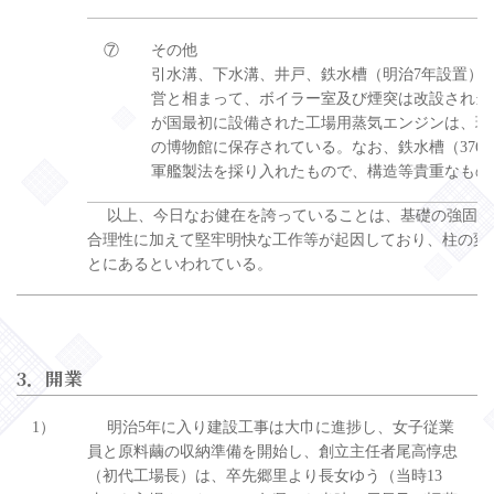
⑦
その他
引水溝、下水溝、井戸、鉄水槽（明治7年設置）
営と相まって、ボイラー室及び煙突は改設され当
が国最初に設備された工場用蒸気エンジンは、現
の博物館に保存されている。なお、鉄水槽（376
軍艦製法を採り入れたもので、構造等貴重なもの
以上、今日なお健在を誇っていることは、基礎の強固な
合理性に加えて堅牢明快な工作等が起因しており、柱の変
とにあるといわれている。
3．開業
1）
明治5年に入り建設工事は大巾に進捗し、女子従業
員と原料繭の収納準備を開始し、創立主任者尾高惇忠
（初代工場長）は、卒先郷里より長女ゆう（当時13