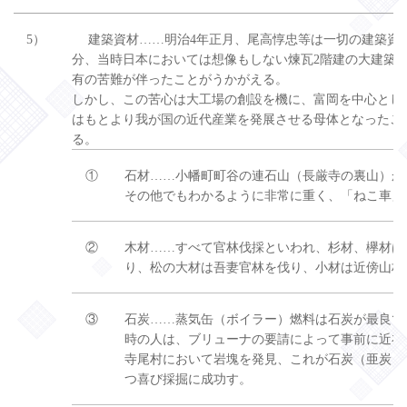
5）
建築資材……明治4年正月、尾高惇忠等は一切の建築資
分、当時日本においては想像もしない煉瓦2階建の大建築
有の苦難が伴ったことがうかがえる。
しかし、この苦心は大工場の創設を機に、富岡を中心とし
はもとより我が国の近代産業を発展させる母体となったこ
る。
①
石材……小幡町町谷の連石山（長厳寺の裏山）か
その他でもわかるように非常に重く、「ねこ車」
②
木材……すべて官林伐採といわれ、杉材、欅材は
り、松の大材は吾妻官林を伐り、小材は近傍山林
③
石炭……蒸気缶（ボイラー）燃料は石炭が最良で
時の人は、ブリューナの要請によって事前に近在
寺尾村において岩塊を発見、これが石炭（亜炭）
つ喜び採掘に成功す。