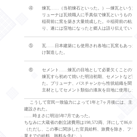
④
煉瓦……（当初煉石といった。）―煉瓦という文
リューナは瓦焼職人に手真似で煉瓦というものを
稲荷前に窯を築き大量焼成した。※稲荷前の粘土
り、遂には窪地になったと郷人は語り伝えている
⑤
瓦……日本建築にも使用され各地に瓦窯もあった
け製造した。
⑥
セメント……煉瓦の目地として必要欠くことので
煉瓦すら初めて焼いた明治初期、セメントなど到
た。ブリューナ、バスチャンから性状組織を聞き
主材としてセメント類似の漆灰を目地に使用した
こうして官民一致協力によって1年と7ヶ月後には、主要
建設された。
……時まさに明治5年7月であった。
ちなみに大蔵省の創立諸費用は198,572両、洋にして86,0
（ただし、この事に関渉した官員給料、旅費を除き、フラン
業までの給料、賄料を含む。）