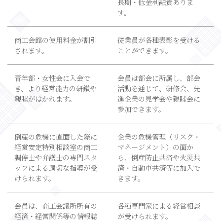
長期・低金利融資ありま
す。
商工会館の使用料金が割引
従業員が各種表彰を受ける
されます。
ことができます。
青年部・女性会に入会で
会員は部会に所属し、部会
き、より経営能力の研鑚や
活動を通じて、研修会、先
親睦がはかれます。
進企業の見学会や親睦会に
参加できます。
倒産の危機に直面した際に
企業の危機管理（リスク・
経営安定特別相談室の商工
マネージメント）の面か
調停士や弁護士の専門スタ
ら、倒産防止共済や火災共
ッフによる適切な指導が受
済・自動車共済等に加入で
けられます。
きます。
会員は、商工会議所所有の
各種専門家による経営相談
経済・経営関係等の情報誌
が受けられます。